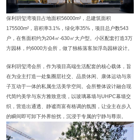
保利玥玺湾项目占地面积56000m²，总建筑面积
175500m²，容积率3.1%，绿化率35%，项目总户数543
户，在售面积约为204㎡-630㎡大户型。小区配套打造3万
方园林，约6000方会所，做了独栋落客加浮岛园林设计。
保利玥玺湾会所，作为项目高端生活配套的核心载体，旨
在为业主打造一处集圈层社交、品质休闲、康体运动与亲
子互动于一体的私属生活美学空间。会所整体设计融合现
代简约美学与东方雅致意境，以玻璃幕墙与UHPC幕墙交
织，营造出通透、静谧而富有格调的氛围，让业主在步入
的瞬间即可卸下外界纷扰，沉浸于专属的宁静与尊崇。